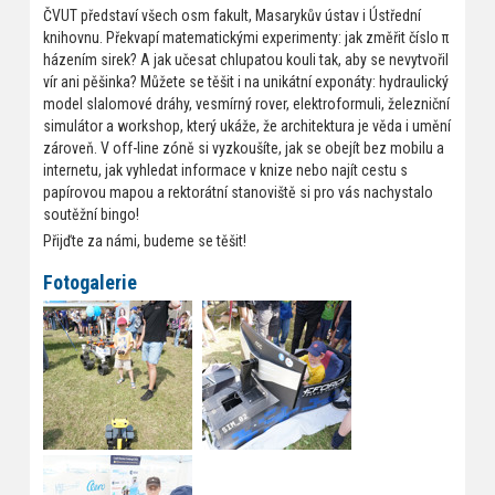
ČVUT představí všech osm fakult, Masarykův ústav i Ústřední
knihovnu. Překvapí matematickými experimenty: jak změřit číslo π
házením sirek? A jak učesat chlupatou kouli tak, aby se nevytvořil
vír ani pěšinka? Můžete se těšit i na unikátní exponáty: hydraulický
model slalomové dráhy, vesmírný rover, elektroformuli, železniční
simulátor a workshop, který ukáže, že architektura je věda i umění
zároveň. V off-line zóně si vyzkoušíte, jak se obejít bez mobilu a
internetu, jak vyhledat informace v knize nebo najít cestu s
papírovou mapou a rektorátní stanoviště si pro vás nachystalo
soutěžní bingo!
Přijďte za námi, budeme se těšit!
Fotogalerie