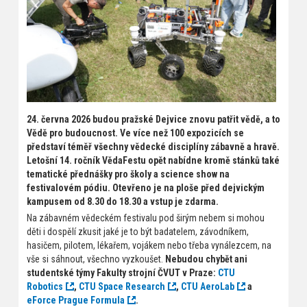
24. června 2026 budou pražské Dejvice znovu patřit vědě, a to
Vědě pro budoucnost. Ve více než 100 expozicích se
představí téměř všechny vědecké disciplíny zábavně a hravě.
Letošní 14. ročník VědaFestu opět nabídne kromě stánků také
tematické přednášky pro školy a science show na
festivalovém pódiu. Otevřeno je na ploše před dejvickým
kampusem od 8.30 do 18.30 a vstup je zdarma.
Na zábavném vědeckém festivalu pod širým nebem si mohou
děti i dospělí zkusit jaké je to být badatelem, závodníkem,
hasičem, pilotem, lékařem, vojákem nebo třeba vynálezcem, na
vše si sáhnout, všechno vyzkoušet.
Nebudou chybět ani
studentské týmy Fakulty strojní ČVUT v Praze:
CTU
Robotics
,
CTU Space Research
,
CTU AeroLab
a
eForce Prague Formula
.