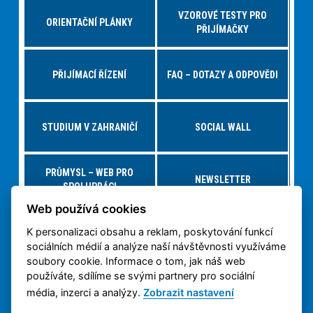
VZOROVÉ TESTY PRO
ORIENTAČNÍ PLÁNKY
PŘIJÍMAČKY
PŘIJÍMACÍ ŘÍZENÍ
FAQ – DOTAZY A ODPOVĚDI
STUDIUM V ZAHRANIČÍ
SOCIAL WALL
PRŮMYSL – WEB PRO
NEWSLETTER
SPOLUPRÁCI
Web používá cookies
K personalizaci obsahu a reklam, poskytování funkcí
NABÍDKY PRÁCE – JOBS FS
VIRTUÁLNÍ PROHLÍDKA
sociálních médií a analýze naší návštěvnosti využíváme
soubory cookie. Informace o tom, jak náš web
používáte, sdílíme se svými partnery pro sociální
OCHRANA OSOBNÍCH
3D TISK NA ČVUT
ÚDAJŮ
média, inzerci a analýzy.
Zobrazit nastavení