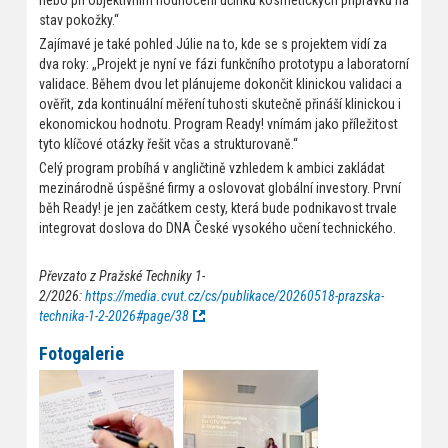
nebo při objektivním hodnocení účinků kosmetických přípravků na
stav pokožky.“
Zajímavé je také pohled Júlie na to, kde se s projektem vidí za
dva roky: „Projekt je nyní ve fázi funkčního prototypu a laboratorní
validace. Během dvou let plánujeme dokončit klinickou validaci a
ověřit, zda kontinuální měření tuhosti skutečně přináší klinickou i
ekonomickou hodnotu. Program Ready! vnímám jako příležitost
tyto klíčové otázky řešit včas a strukturovaně.“
Celý program probíhá v angličtině vzhledem k ambici zakládat
mezinárodně úspěšné firmy a oslovovat globální investory. První
běh Ready! je jen začátkem cesty, která bude podnikavost trvale
integrovat doslova do DNA České vysokého učení technického.
Převzato z Pražské Techniky 1-
2/2026:
https://media.cvut.cz/cs/publikace/20260518-prazska-
technika-1-2-2026#page/38
Fotogalerie