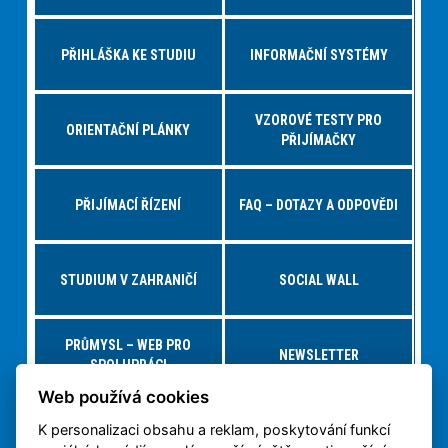
PŘIHLÁŠKA KE STUDIU
INFORMAČNÍ SYSTÉMY
VZOROVÉ TESTY PRO
ORIENTAČNÍ PLÁNKY
PŘIJÍMAČKY
PŘIJÍMACÍ ŘÍZENÍ
FAQ – DOTAZY A ODPOVĚDI
STUDIUM V ZAHRANIČÍ
SOCIAL WALL
PRŮMYSL – WEB PRO
NEWSLETTER
SPOLUPRÁCI
Web používá cookies
K personalizaci obsahu a reklam, poskytování funkcí
NABÍDKY PRÁCE – JOBS FS
VIRTUÁLNÍ PROHLÍDKA