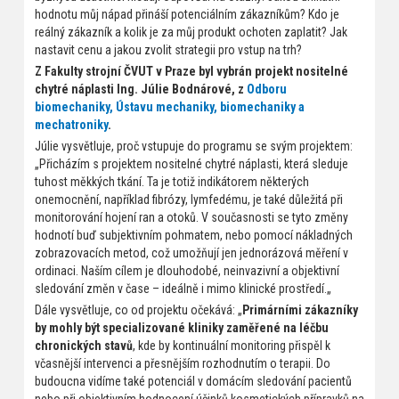
hodnotu můj nápad přináší potenciálním zákazníkům? Kdo je
reálný zákazník a kolik je za můj produkt ochoten zaplatit? Jak
nastavit cenu a jakou zvolit strategii pro vstup na trh?
Z Fakulty strojní ČVUT v Praze byl vybrán projekt nositelné
chytré náplasti Ing. Júlie Bodnárové, z
Odboru
biomechaniky, Ústavu mechaniky, biomechaniky a
mechatroniky
.
Júlie vysvětluje, proč vstupuje do programu se svým projektem:
„Přicházím s projektem nositelné chytré náplasti, která sleduje
tuhost měkkých tkání. Ta je totiž indikátorem některých
onemocnění, například fibrózy, lymfedému, je také důležitá při
monitorování hojení ran a otoků. V současnosti se tyto změny
hodnotí buď subjektivním pohmatem, nebo pomocí nákladných
zobrazovacích metod, což umožňují jen jednorázová měření v
ordinaci. Naším cílem je dlouhodobé, neinvazivní a objektivní
sledování změn v čase – ideálně i mimo klinické prostředí.„
Dále vysvětluje, co od projektu očekává: „
Primárními zákazníky
by mohly být specializované kliniky zaměřené na léčbu
chronických stavů
, kde by kontinuální monitoring přispěl k
včasnější intervenci a přesnějším rozhodnutím o terapii. Do
budoucna vidíme také potenciál v domácím sledování pacientů