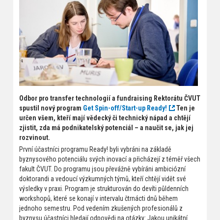
Odbor pro transfer technologií a fundraising Rektorátu ČVUT
spustil nový program
Get Spin-off/Start-up Ready!
Ten je
určen všem, kteří mají vědecký či technický nápad a chtějí
zjistit, zda má podnikatelský potenciál – a naučit se, jak jej
rozvinout.
První účastníci programu Ready! byli vybráni na základě
byznysového potenciálu svých inovací a přicházejí z téměř všech
fakult ČVUT. Do programu jsou převážně vybíráni ambiciózní
doktorandi a vedoucí výzkumných týmů, kteří chtějí vidět své
výsledky v praxi. Program je strukturován do devíti půldenních
workshopů, které se konají v intervalu čtrnácti dnů během
jednoho semestru. Pod vedením zkušených profesionálů z
byznysu účastníci hledají odpovědi na otázky: Jakou unikátní