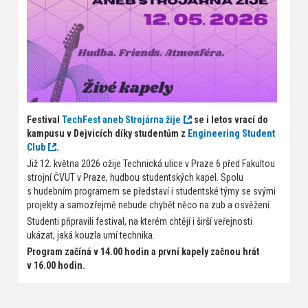
Festival
TechFest aneb Strojárna žije
se i letos vrací do
kampusu v Dejvicích díky studentům z
Engineering Student
Club
.
Již 12. května 2026 ožije Technická ulice v Praze 6 před Fakultou
strojní ČVUT v Praze, hudbou studentských kapel. Spolu
s hudebním programem se představí i studentské týmy se svými
projekty a samozřejmě nebude chybět něco na zub a osvěžení.
Studenti připravili festival, na kterém chtějí i širší veřejnosti
ukázat, jaká kouzla umí technika.
Program začíná v 14.00 hodin a první kapely začnou hrát
v 16.00 hodin.