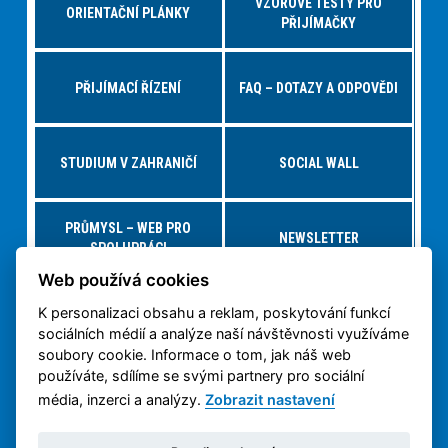
VZOROVÉ TESTY PRO
ORIENTAČNÍ PLÁNKY
PŘIJÍMAČKY
PŘIJÍMACÍ ŘÍZENÍ
FAQ – DOTAZY A ODPOVĚDI
STUDIUM V ZAHRANIČÍ
SOCIAL WALL
PRŮMYSL – WEB PRO
NEWSLETTER
SPOLUPRÁCI
Web používá cookies
K personalizaci obsahu a reklam, poskytování funkcí
NABÍDKY PRÁCE – JOBS FS
VIRTUÁLNÍ PROHLÍDKA
sociálních médií a analýze naší návštěvnosti využíváme
soubory cookie. Informace o tom, jak náš web
používáte, sdílíme se svými partnery pro sociální
OCHRANA OSOBNÍCH
3D TISK NA ČVUT
ÚDAJŮ
média, inzerci a analýzy.
Zobrazit nastavení