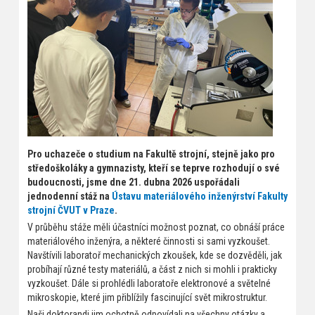
Pro uchazeče o studium na Fakultě strojní, stejně jako pro
středoškoláky a gymnazisty, kteří se teprve rozhodují o své
budoucnosti, jsme dne 21. dubna 2026 uspořádali
jednodenní stáž na
Ústavu materiálového inženýrství Fakulty
strojní ČVUT v Praze
.
V průběhu stáže měli účastníci možnost poznat, co obnáší práce
materiálového inženýra, a některé činnosti si sami vyzkoušet.
Navštívili laboratoř mechanických zkoušek, kde se dozvěděli, jak
probíhají různé testy materiálů, a část z nich si mohli i prakticky
vyzkoušet. Dále si prohlédli laboratoře elektronové a světelné
mikroskopie, které jim přiblížily fascinující svět mikrostruktur.
Naši doktorandi jim ochotně odpovídali na všechny otázky a