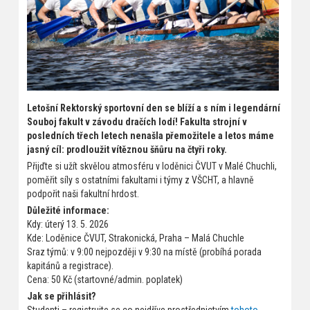
Letošní Rektorský sportovní den se blíží a s ním i legendární
Souboj fakult v závodu dračích lodí! Fakulta strojní v
posledních třech letech nenašla přemožitele a letos máme
jasný cíl: prodloužit vítěznou šňůru na čtyři roky.
Přijďte si užít skvělou atmosféru v loděnici ČVUT v Malé Chuchli,
poměřit síly s ostatními fakultami i týmy z VŠCHT, a hlavně
podpořit naši fakultní hrdost.
Důležité informace:
Kdy: úterý 13. 5. 2026
Kde: Loděnice ČVUT, Strakonická, Praha – Malá Chuchle
Sraz týmů: v 9:00 nejpozději v 9:30 na místě (probíhá porada
kapitánů a registrace).
Cena: 50 Kč (startovné/admin. poplatek)
Jak se přihlásit?