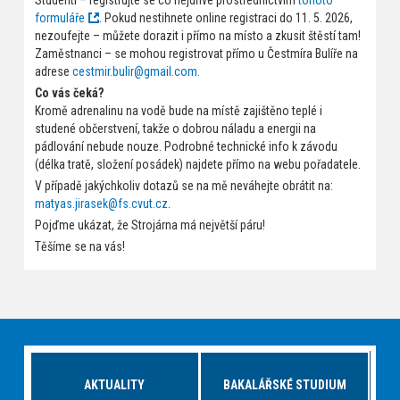
Studenti – registrujte se co nejdříve prostřednictvím
tohoto
formuláře
. Pokud nestihnete online registraci do 11. 5. 2026,
nezoufejte – můžete dorazit i přímo na místo a zkusit štěstí tam!
Zaměstnanci – se mohou registrovat přímo u Čestmíra Bulíře na
adrese
cestmir.bulir@gmail.com
.
Co vás čeká?
Kromě adrenalinu na vodě bude na místě zajištěno teplé i
studené občerstvení, takže o dobrou náladu a energii na
pádlování nebude nouze. Podrobné technické info k závodu
(délka tratě, složení posádek) najdete přímo na webu pořadatele.
V případě jakýchkoliv dotazů se na mě neváhejte obrátit na:
matyas.jirasek@fs.cvut.cz
.
Pojďme ukázat, že Strojárna má největší páru!
Těšíme se na vás!
AKTUALITY
BAKALÁŘSKÉ STUDIUM