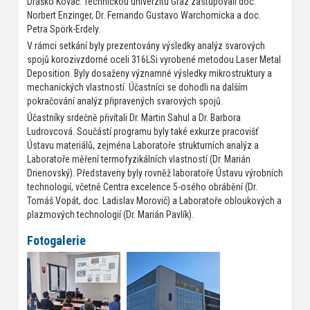
Draško Kovač. Technickou univerzitu Graz zastupovali doc.
Norbert Enzinger, Dr. Fernando Gustavo Warchomicka a doc.
Petra Spörk-Erdely.
V rámci setkání byly prezentovány výsledky analýz svarových
spojů korozivzdorné oceli 316LSi vyrobené metodou Laser Metal
Deposition. Byly dosaženy významné výsledky mikrostruktury a
mechanických vlastností. Účastníci se dohodli na dalším
pokračování analýz připravených svarových spojů.
Účastníky srdečně přivítali Dr. Martin Sahul a Dr. Barbora
Ludrovcová. Součástí programu byly také exkurze pracovišť
Ústavu materiálů, zejména Laboratoře strukturních analýz a
Laboratoře měření termofyzikálních vlastností (Dr. Marián
Drienovský). Představeny byly rovněž laboratoře Ústavu výrobních
technologií, včetně Centra excelence 5-osého obrábění (Dr.
Tomáš Vopát, doc. Ladislav Morovič) a Laboratoře obloukových a
plazmových technologií (Dr. Marián Pavlík).
Fotogalerie