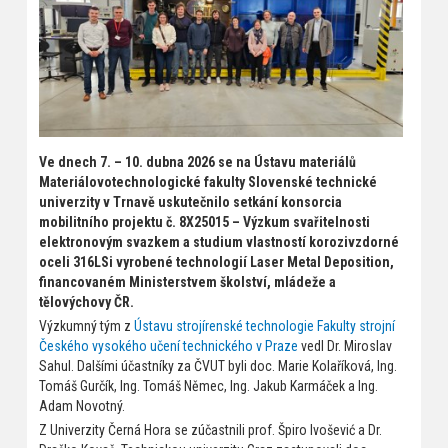
Ve dnech 7. – 10. dubna 2026 se na Ústavu materiálů
Materiálovotechnologické fakulty Slovenské technické
univerzity v Trnavě uskutečnilo setkání konsorcia
mobilitního projektu č. 8X25015 – Výzkum svařitelnosti
elektronovým svazkem a studium vlastností korozivzdorné
oceli 316LSi vyrobené technologií Laser Metal Deposition,
financovaném Ministerstvem školství, mládeže a
tělovýchovy ČR.
Výzkumný tým z
Ústavu strojírenské technologie Fakulty strojní
Českého vysokého učení technického v Praze
vedl Dr. Miroslav
Sahul. Dalšími účastníky za ČVUT byli doc. Marie Kolaříková, Ing.
Tomáš Gurčík, Ing. Tomáš Němec, Ing. Jakub Karmáček a Ing.
Adam Novotný.
Z Univerzity Černá Hora se zúčastnili prof. Špiro Ivošević a Dr.