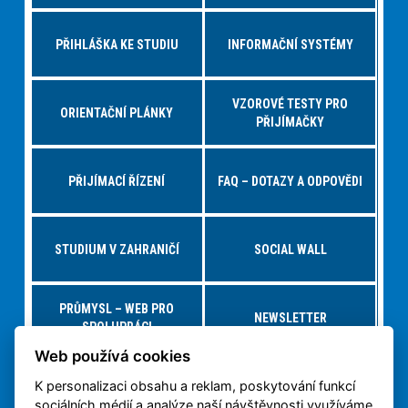
PŘIHLÁŠKA KE STUDIU
INFORMAČNÍ SYSTÉMY
VZOROVÉ TESTY PRO
ORIENTAČNÍ PLÁNKY
PŘIJÍMAČKY
PŘIJÍMACÍ ŘÍZENÍ
FAQ – DOTAZY A ODPOVĚDI
STUDIUM V ZAHRANIČÍ
SOCIAL WALL
PRŮMYSL – WEB PRO
NEWSLETTER
SPOLUPRÁCI
Web používá cookies
K personalizaci obsahu a reklam, poskytování funkcí
NABÍDKY PRÁCE – JOBS FS
VIRTUÁLNÍ PROHLÍDKA
sociálních médií a analýze naší návštěvnosti využíváme