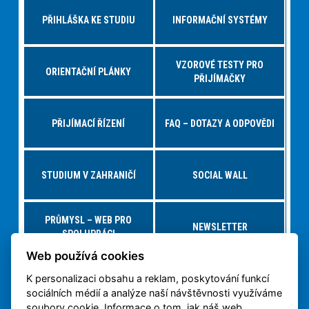
PŘIHLÁŠKA KE STUDIU
INFORMAČNÍ SYSTÉMY
VZOROVÉ TESTY PRO
ORIENTAČNÍ PLÁNKY
PŘIJÍMAČKY
PŘIJÍMACÍ ŘÍZENÍ
FAQ – DOTAZY A ODPOVĚDI
STUDIUM V ZAHRANIČÍ
SOCIAL WALL
PRŮMYSL – WEB PRO
NEWSLETTER
SPOLUPRÁCI
Web používá cookies
K personalizaci obsahu a reklam, poskytování funkcí
NABÍDKY PRÁCE – JOBS FS
VIRTUÁLNÍ PROHLÍDKA
sociálních médií a analýze naší návštěvnosti využíváme
soubory cookie. Informace o tom, jak náš web