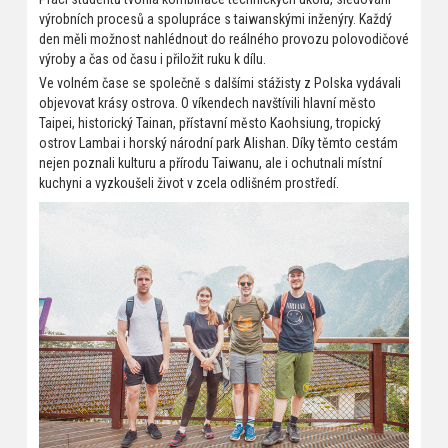
výrobních procesů a spolupráce s taiwanskými inženýry. Každý
den měli možnost nahlédnout do reálného provozu polovodičové
výroby a čas od času i přiložit ruku k dílu.
Ve volném čase se společně s dalšími stážisty z Polska vydávali
objevovat krásy ostrova. O víkendech navštívili hlavní město
Taipei, historický Tainan, přístavní město Kaohsiung, tropický
ostrov Lambai i horský národní park Alishan. Díky těmto cestám
nejen poznali kulturu a přírodu Taiwanu, ale i ochutnali místní
kuchyni a vyzkoušeli život v zcela odlišném prostředí.