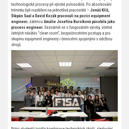
technologické procesy při výrobě polovodičů. Po absolvování
tréninku byli rozděleni na jednotlivá pracoviště –
Jonáš Kříž,
Štěpán Saal a David Kozák pracovali na pozici equipment
engineer
, zatímco
Amálie Josefína Bursíková působila jako
process engineer.
Seznámili se s fungováním výroby, včetně
četných návštěv “clean room”, bezpečnostními postupy a pro
skupinu equipment engineery i činnostmi spojenými s údržbou
strojů.
Práci studentů tvořila kombinace technických úkolů, sledování