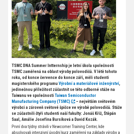
TSMC DNA Summer Intternship je letní škola společnosti
TSMC zaměřená na oblast výroby polovodičů. V létě tohoto
roku, od konce července do konce září, měli studenti
magisterského programu
Výrobní a materiálové inženýrství
,
jedinečnou příležitost zúčastnit se této odborné stáže na
Taiwanu ve společnosti
Taiwan Semiconductor
Manufacturing Company (TSMC)
– největším světovém
výrobci a zároveň světové špičce ve výrobě polovodičů. Stáže
se zúčastnili čtyři studenti naší fakulty: Jonáš Kříž, Štěpán
Saal, Amálie Josefína Bursíková a David Kozák.
První dva týdny strávili v Newcomer Training Center, kde
absolvovali intenzivní úvodní kurz zaměřený na základy výroby a