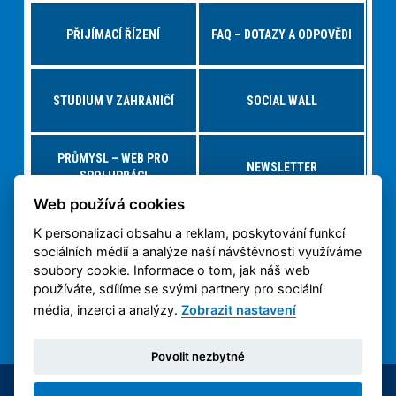
PŘIJÍMACÍ ŘÍZENÍ
FAQ – DOTAZY A ODPOVĚDI
STUDIUM V ZAHRANIČÍ
SOCIAL WALL
PRŮMYSL – WEB PRO
NEWSLETTER
SPOLUPRÁCI
Web používá cookies
K personalizaci obsahu a reklam, poskytování funkcí
NABÍDKY PRÁCE – JOBS FS
VIRTUÁLNÍ PROHLÍDKA
sociálních médií a analýze naší návštěvnosti využíváme
soubory cookie. Informace o tom, jak náš web
používáte, sdílíme se svými partnery pro sociální
OCHRANA OSOBNÍCH
3D TISK NA ČVUT
ÚDAJŮ
média, inzerci a analýzy.
Zobrazit nastavení
Povolit nezbytné