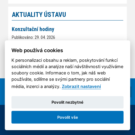
AKTUALITY ÚSTAVU
Konzultační hodiny
Publikováno: 29. 04. 2026
Mgr. Eliška Vítková - konzultační hodiny v úterý 28. 4. 2026
Web používá cookies
odpadají.
K personalizaci obsahu a reklam, poskytování funkcí
sociálních médií a analýze naší návštěvnosti využíváme
soubory cookie. Informace o tom, jak náš web
používáte, sdílíme se svými partnery pro sociální
média, inzerci a analýzy.
Zobrazit nastavení
Povolit nezbytné
© 2014-2026 ČVUT FS | All rights reserved |
Povolit vše
Nastavení cookies